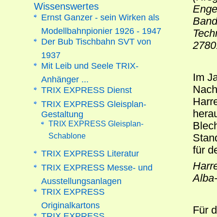
Wissenswertes
Enge
Ernst Ganzer - sein Wirken als
Band
Modellbahnpionier 1926 - 1947
Techn
Der Bub Tischbahn SVT von
2780
1937
Mit Leib und Seele TRIX-
Im Ja
Anhänger ...
Nach
TRIX EXPRESS Dienst
Harr
TRIX EXPRESS Gleisplan-
herau
Gestaltung
TRIX EXPRESS Gleisplan-
Blec
Schablone
Stan
für d
TRIX EXPRESS Literatur
Harre
TRIX EXPRESS Messe- und
Alba
Ausstellungsanlagen
TRIX EXPRESS
Originalkartons
Für d
TRIX EXPRESS