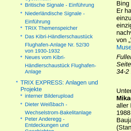
Bing
Britische Signale - Einführung
Er ha
Niederländische Signale -
einz
Einführung
einzi
TRIX Themenspeicher
nach
Das Kibri-Händlerschaustück
von 
Flughafen-Anlage Nr. 52/30
Mus
von 1930-1932
Fulle
Neues vom Kibri-
Seit
Händlerschaustück Flughafen-
34-2 
Anlage
TRIX EXPRESS: Anlagen und
Projekte
Unte
interner Bilderupload
Mika
Dieter Weißbach -
alle
1988
Wechselstrom-Bakelitanlage
Peter Anderegg -
Bauja
Entdeckungen und
(Stan