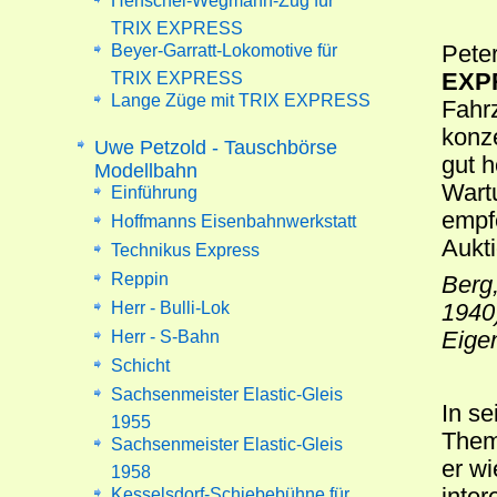
Henschel-Wegmann-Zug für
TRIX EXPRESS
Beyer-Garratt-Lokomotive für
Pete
TRIX EXPRESS
EXPR
Lange Züge mit TRIX EXPRESS
Fahr
konze
Uwe Petzold - Tauschbörse
gut h
Modellbahn
Wart
Einführung
empf
Hoffmanns Eisenbahnwerkstatt
Aukti
Technikus Express
Reppin
Berg,
Herr - Bulli-Lok
1940
Herr - S-Bahn
Eige
Schicht
Sachsenmeister Elastic-Gleis
In se
1955
The
Sachsenmeister Elastic-Gleis
er wi
1958
inter
Kesselsdorf-Schiebebühne für