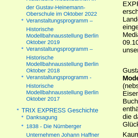
EXPR
der Gustav-Heinemann-
ersc
Oberschule im Oktober 2022
Lande
Veranstaltungsprogramm –
eing
Historische
Medi
Modellbahnausstellung Berlin
09.1
Oktober 2019
Veranstaltungsprogramm –
unse
Historische
Modellbahnausstellung Berlin
Gust
Oktober 2018
Veranstaltungsprogramm -
Mode
(nebs
Historische
Modellbahnausstellung Berlin
Eise
Oktober 2017
Buch
enthä
TRIX EXPRESS Geschichte
die d
Danksagung
Glück
1838 - Die Nürnberger
Kaum
Unternehmen Johann Haffner