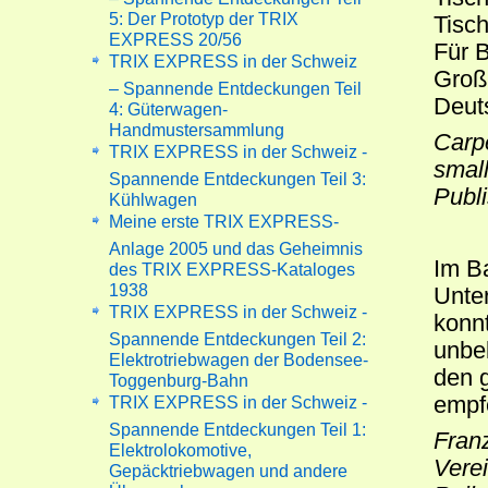
5: Der Prototyp der TRIX
Tisch
EXPRESS 20/56
Für 
TRIX EXPRESS in der Schweiz
Großb
– Spannende Entdeckungen Teil
Deuts
4: Güterwagen-
Handmustersammlung
Carpe
TRIX EXPRESS in der Schweiz -
small
Spannende Entdeckungen Teil 3:
Publ
Kühlwagen
Meine erste TRIX EXPRESS-
Anlage 2005 und das Geheimnis
Im B
des TRIX EXPRESS-Kataloges
1938
Unte
TRIX EXPRESS in der Schweiz -
konnt
Spannende Entdeckungen Teil 2:
unbe
Elektrotriebwagen der Bodensee-
den g
Toggenburg-Bahn
empf
TRIX EXPRESS in der Schweiz -
Spannende Entdeckungen Teil 1:
Franz
Elektrolokomotive,
Verei
Gepäcktriebwagen und andere
Überraschungen