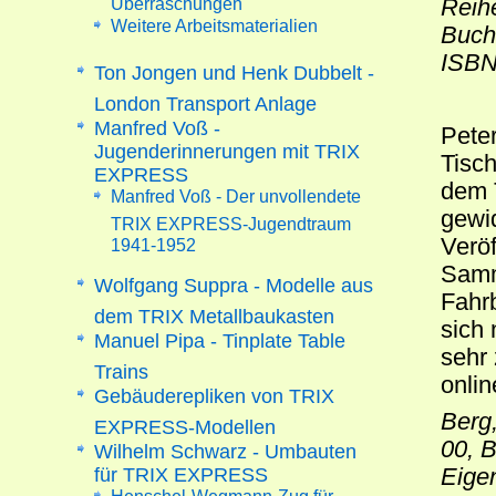
Reih
Weitere Arbeitsmaterialien
Buch
ISBN
Ton Jongen und Henk Dubbelt -
London Transport Anlage
Manfred Voß -
Peter
Jugenderinnerungen mit TRIX
Tisch
EXPRESS
dem
Manfred Voß - Der unvollendete
gewid
TRIX EXPRESS-Jugendtraum
Veröf
1941-1952
Samm
Wolfgang Suppra - Modelle aus
Fahrb
dem TRIX Metallbaukasten
sich
Manuel Pipa - Tinplate Table
sehr
Trains
onlin
Gebäuderepliken von TRIX
Berg
EXPRESS-Modellen
00, 
Wilhelm Schwarz - Umbauten
für TRIX EXPRESS
Eige