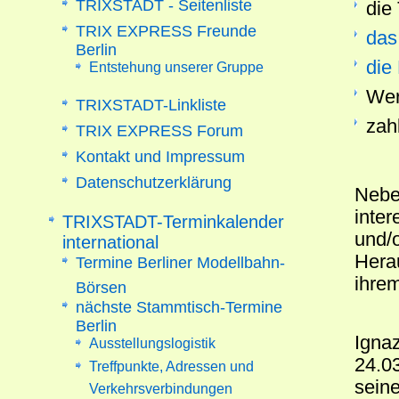
TRIXSTADT - Seitenliste
die
TRIX EXPRESS Freunde
das
Berlin
die
Entstehung unserer Gruppe
Wer
TRIXSTADT-Linkliste
zah
TRIX EXPRESS Forum
Kontakt und Impressum
Datenschutzerklärung
Neben
inte
TRIXSTADT-Terminkalender
und/
international
Hera
Termine Berliner Modellbahn-
ihrem
Börsen
nächste Stammtisch-Termine
Berlin
Igna
Ausstellungslogistik
24.03
Treffpunkte, Adressen und
sein
Verkehrsverbindungen