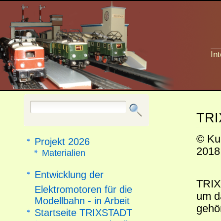
In
TRI
© Ku
Projekt 2026
2018
Materialien
Entwicklung der
TRIX 
Elektromotoren für die
um d
Modellbahn - in Arbeit
gehö
Startseite TRIXSTADT