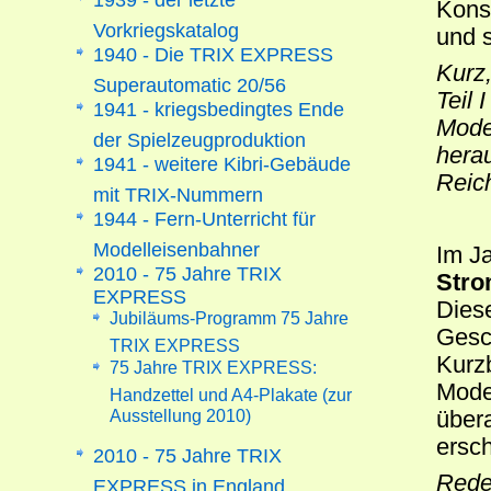
Kons
Vorkriegskatalog
und 
1940 - Die TRIX EXPRESS
Kurz,
Superautomatic 20/56
Teil 
1941 - kriegsbedingtes Ende
Model
der Spielzeugproduktion
hera
1941 - weitere Kibri-Gebäude
Reic
mit TRIX-Nummern
1944 - Fern-Unterricht für
Modelleisenbahner
Im J
2010 - 75 Jahre TRIX
Str
EXPRESS
Dies
Jubiläums-Programm 75 Jahre
Gesc
TRIX EXPRESS
Kurz
75 Jahre TRIX EXPRESS:
Mode
Handzettel und A4-Plakate (zur
Ausstellung 2010)
übera
ersc
2010 - 75 Jahre TRIX
Rede
EXPRESS in England