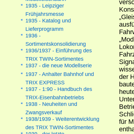
versc
1935 - Leipziger
Konst
Frühjahrsmesse
„Gle
1935 - Katalog und
ausf
Lieferprogramm
Fahrw
1936 -
„Mode
Sortimentskonsolidierung
Loko
1936/1937 - Einführung des
Fahr
TRIX TWIN-Sortimentes
Sign
1937 - die neue Modellserie
wisse
1937 - Anhalter Bahnhof und
der 
TRIX EXPRESS
baute
1937 - 1:90 - Handbuch des
heut
TRIX-Eisenbahnbetriebs
Unte
1938 - Neuheiten und
Betri
Zwangsverkauf
Schl
1938/1939 - Weiterentwicklung
für M
des TRIX TWIN-Sortimentes
enth
1939 - der letzte