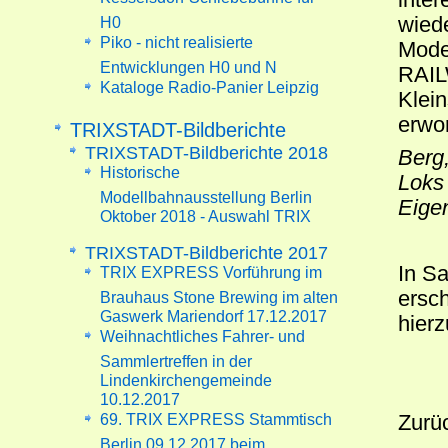
wiede
H0
Piko - nicht realisierte
Mode
Entwicklungen H0 und N
RAIL
Kataloge Radio-Panier Leipzig
Klein
erwo
TRIXSTADT-Bildberichte
TRIXSTADT-Bildberichte 2018
Berg,
Historische
Loks
Modellbahnausstellung Berlin
Eigen
Oktober 2018 - Auswahl TRIX
TRIXSTADT-Bildberichte 2017
In Sa
TRIX EXPRESS Vorführung im
ersch
Brauhaus Stone Brewing im alten
Gaswerk Mariendorf 17.12.2017
hierz
Weihnachtliches Fahrer- und
Sammlertreffen in der
Lindenkirchengemeinde
10.12.2017
69. TRIX EXPRESS Stammtisch
Zurü
Berlin 09.12.2017 beim