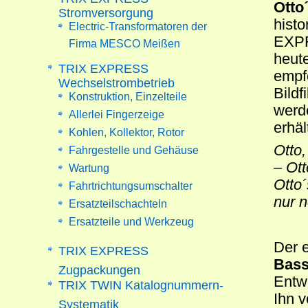
Otto´
Stromversorgung
hist
Electric-Transformatoren der
EXPR
Firma MESCO Meißen
heut
TRIX EXPRESS
empfe
Wechselstrombetrieb
Bildf
Konstruktion, Einzelteile
werd
Allerlei Fingerzeige
erhäl
Kohlen, Kollektor, Rotor
Otto,
Fahrgestelle und Gehäuse
– Ott
Wartung
Otto´
Fahrtrichtungsumschalter
nur n
Ersatzteilschachteln
Ersatzteile und Werkzeug
Der 
TRIX EXPRESS
Bass
Zugpackungen
Entw
TRIX TWIN Katalognummern-
Ihn 
Systematik