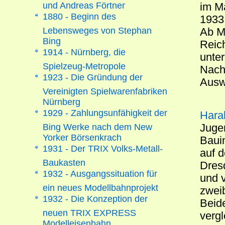
und Andreas Förtner
im M
1880 - Beginn des
1933 
Lebensweges von Stephan
Ab Mi
Bing
Reic
1914 - Nürnberg, die
unter
Spielzeug-Metropole
Nach
1923 - Die Gründung der
Ausw
Vereinigten Spielwarenfabriken
Nürnberg
1929 - Zahlungsunfähigkeit der
Hara
Bing Werke nach dem New
Juge
Yorker Börsenkrach
Bauin
1931 - Der TRIX Volks-Metall-
auf 
Baukasten
Dres
1932 - Ausgangssituation für
und v
ein neues Modellbahnprojekt
zwei
1932 - Die Konzeption der
Beide
neuen TRIX EXPRESS
verg
Modelleisenbahn