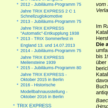
vom 
2012 - Jubiläums-Programm 75
Verl
Jahre TRIX EXPRESS 2 C 1
Schnellzuglokomotive
2013 - Jubiläums-Programm 75
Im R
Jahre TRIX EXPRESS
Kata
"Automatic"-Entkupplung 1938
Herst
2013 - TRIX Sommerfest in
Die 
England 13. und 14.07.2013
umfa
2014 - Jubiläums-Programm 75
bis 
Jahre TRIX EXPRESS
über
Meilensteine 1939
2015 - Jubiläums-Programm 80
beric
Katal
Jahre TRIX EXPRESS -
Oktober 2015 in Berlin
davon
2016 - Historische
Buch
Modellbahnausstellung -
anti
Oktober 2016 in Berlin
Baeck
TRIX EXPRESS
(Hrs