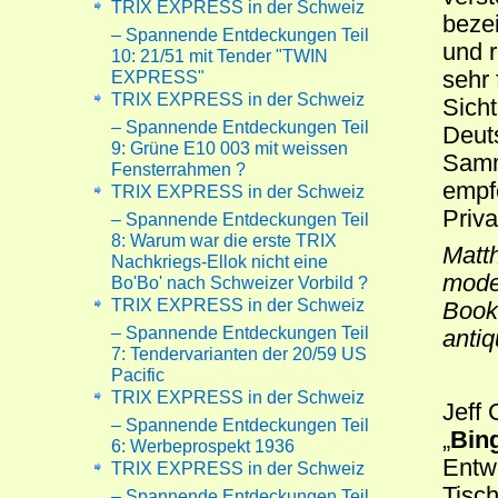
TRIX EXPRESS in der Schweiz
beze
– Spannende Entdeckungen Teil
und r
10: 21/51 mit Tender "TWIN
sehr 
EXPRESS"
TRIX EXPRESS in der Schweiz
Sicht
– Spannende Entdeckungen Teil
Deuts
9: Grüne E10 003 mit weissen
Samm
Fensterrahmen ?
empfe
TRIX EXPRESS in der Schweiz
Priva
– Spannende Entdeckungen Teil
8: Warum war die erste TRIX
Matt
Nachkriegs-Ellok nicht eine
model
Bo'Bo' nach Schweizer Vorbild ?
TRIX EXPRESS in der Schweiz
Book
– Spannende Entdeckungen Teil
antiq
7: Tendervarianten der 20/59 US
Pacific
TRIX EXPRESS in der Schweiz
Jeff 
– Spannende Entdeckungen Teil
„
Bin
6: Werbeprospekt 1936
Entw
TRIX EXPRESS in der Schweiz
Tisc
– Spannende Entdeckungen Teil