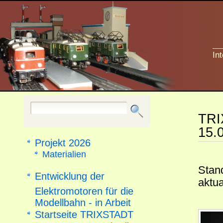
In
TRI
15.
Projekt 2026
Materialien
Stand
Entwicklung der
aktua
Elektromotoren für die
Modellbahn - in Arbeit
Startseite TRIXSTADT