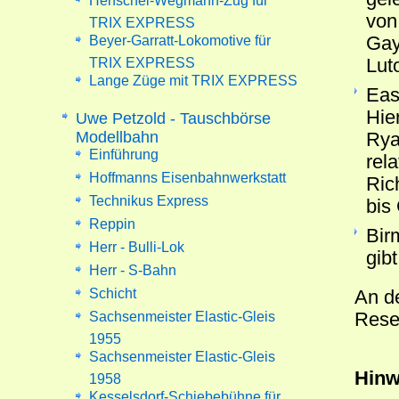
Henschel-Wegmann-Zug für
von
TRIX EXPRESS
Beyer-Garratt-Lokomotive für
Gay
TRIX EXPRESS
Lut
Lange Züge mit TRIX EXPRESS
Eas
Hie
Uwe Petzold - Tauschbörse
Modellbahn
Rya
Einführung
rel
Hoffmanns Eisenbahnwerkstatt
Ric
Technikus Express
bis
Reppin
Birm
Herr - Bulli-Lok
gib
Herr - S-Bahn
Schicht
An d
Sachsenmeister Elastic-Gleis
Reser
1955
Sachsenmeister Elastic-Gleis
Hinw
1958
Kesselsdorf-Schiebebühne für