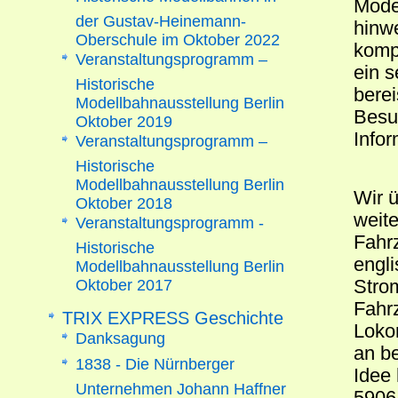
Mode
der Gustav-Heinemann-
hinw
Oberschule im Oktober 2022
komp
Veranstaltungsprogramm –
ein s
Historische
berei
Modellbahnausstellung Berlin
Besu
Oktober 2019
Info
Veranstaltungsprogramm –
Historische
Modellbahnausstellung Berlin
Wir ü
Oktober 2018
weit
Veranstaltungsprogramm -
Fahrz
Historische
engl
Modellbahnausstellung Berlin
Oktober 2017
Stro
Fahrz
TRIX EXPRESS Geschichte
Loko
Danksagung
an b
1838 - Die Nürnberger
Idee 
Unternehmen Johann Haffner
5906