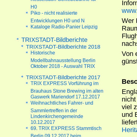
Infor
H0
www.
Piko - nicht realisierte
Wer 
Entwicklungen H0 und N
Kataloge Radio-Panier Leipzig
Raum
Flugh
TRIXSTADT-Bildberichte
nach
TRIXSTADT-Bildberichte 2018
Historische
Von e
Modellbahnausstellung Berlin
günst
Oktober 2018 - Auswahl TRIX
TRIXSTADT-Bildberichte 2017
Beso
TRIX EXPRESS Vorführung im
Engl
Brauhaus Stone Brewing im alten
Gaswerk Mariendorf 17.12.2017
nicht
Weihnachtliches Fahrer- und
viel
Sammlertreffen in der
und 
Lindenkirchengemeinde
liefe
10.12.2017
69. TRIX EXPRESS Stammtisch
Heri
Berlin 09.12.2017 beim