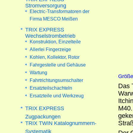
Stromversorgung
Electric-Transformatoren der
Firma MESCO Meißen
TRIX EXPRESS
Wechselstrombetrieb
Konstruktion, Einzelteile
Allerlei Fingerzeige
Kohlen, Kollektor, Rotor
Fahrgestelle und Gehäuse
Wartung
Größe
Fahrtrichtungsumschalter
Das T
Ersatzteilschachteln
Warw
Ersatzteile und Werkzeug
Itchi
M40. 
TRIX EXPRESS
geke
Zugpackungen
Stra
TRIX TWIN Katalognummern-
Systematik
Der 