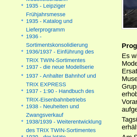
1935 - Leipziger
Frühjahrsmesse
1935 - Katalog und
Lieferprogramm
1936 -
Sortimentskonsolidierung
Prog
1936/1937 - Einführung des
Es w
TRIX TWIN-Sortimentes
Mode
1937 - die neue Modellserie
Ersa
1937 - Anhalter Bahnhof und
Muse
TRIX EXPRESS
Grupp
1937 - 1:90 - Handbuch des
erho
TRIX-Eisenbahnbetriebs
Voran
1938 - Neuheiten und
aufge
Zwangsverkauf
Tags
1938/1939 - Weiterentwicklung
erhäl
des TRIX TWIN-Sortimentes
1939 - der letzte