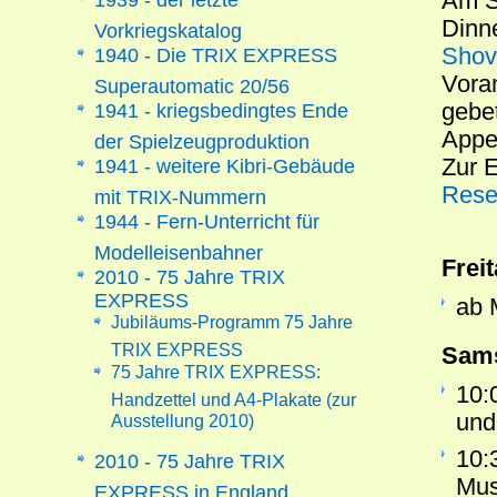
Am S
Dinn
Vorkriegskatalog
Shov
1940 - Die TRIX EXPRESS
Vora
Superautomatic 20/56
gebet
1941 - kriegsbedingtes Ende
Appet
der Spielzeugproduktion
Zur E
1941 - weitere Kibri-Gebäude
Rese
mit TRIX-Nummern
1944 - Fern-Unterricht für
Modelleisenbahner
Frei
2010 - 75 Jahre TRIX
EXPRESS
ab 
Jubiläums-Programm 75 Jahre
TRIX EXPRESS
Sams
75 Jahre TRIX EXPRESS:
10:
Handzettel und A4-Plakate (zur
und
Ausstellung 2010)
10:
2010 - 75 Jahre TRIX
Mus
EXPRESS in England