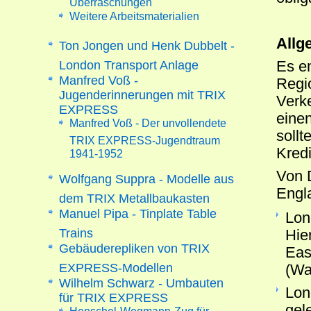
Weitere Arbeitsmaterialien
Allg
Ton Jongen und Henk Dubbelt -
London Transport Anlage
Es e
Manfred Voß -
Regi
Jugenderinnerungen mit TRIX
Verke
EXPRESS
einen
Manfred Voß - Der unvollendete
sollt
TRIX EXPRESS-Jugendtraum
Kredi
1941-1952
Von 
Wolfgang Suppra - Modelle aus
Engl
dem TRIX Metallbaukasten
Manuel Pipa - Tinplate Table
Lon
Trains
Hie
Gebäuderepliken von TRIX
Eas
EXPRESS-Modellen
(War
Wilhelm Schwarz - Umbauten
Lon
für TRIX EXPRESS
gel