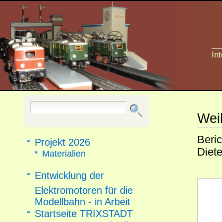
In
Wei
Beric
Projekt 2026
Diet
Materialien
Entwicklung der
Elektromotoren für die
Modellbahn - in Arbeit
Startseite TRIXSTADT