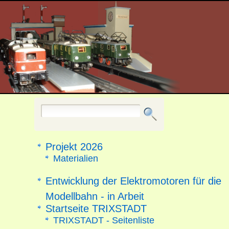
Projekt 2026
Materialien
Entwicklung der Elektromotoren für die
Modellbahn - in Arbeit
Startseite TRIXSTADT
TRIXSTADT - Seitenliste