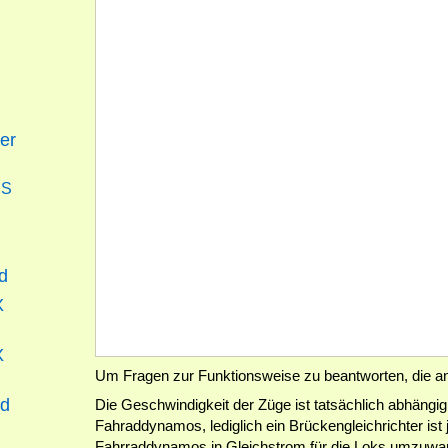
er
SS
d
X
X
Um Fragen zur Funktionsweise zu beantworten, die a
nd
Die Geschwindigkeit der Züge ist tatsächlich abhängi
Fahraddynamos, lediglich ein Brückengleichrichter is
Fahrraddynamos in Gleichstrom für die Loks umzuwan