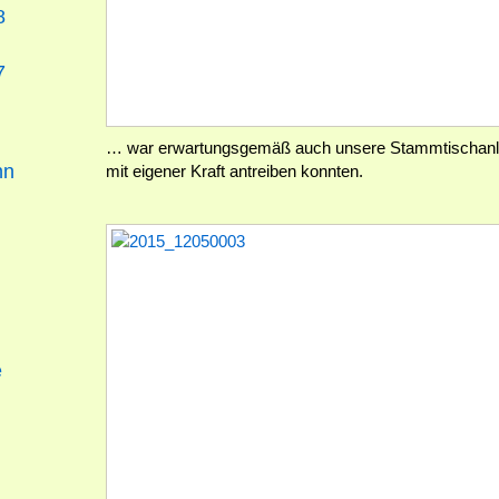
8
7
… war erwartungsgemäß auch unsere Stammtischanlag
nn
mit eigener Kraft antreiben konnten.
e