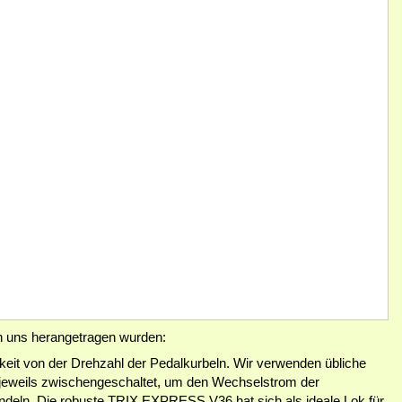
n uns herangetragen wurden:
gkeit von der Drehzahl der Pedalkurbeln. Wir verwenden übliche
t jeweils zwischengeschaltet, um den Wechselstrom der
deln. Die robuste TRIX EXPRESS V36 hat sich als ideale Lok für