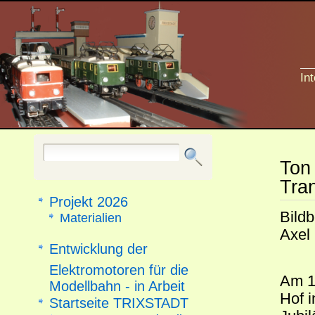
In
Ton
Tra
Projekt 2026
Bild
Materialien
Axel
Entwicklung der
Elektromotoren für die
Am 1
Modellbahn - in Arbeit
Hof i
Startseite TRIXSTADT