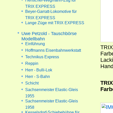
Henschel-Wegmann-Zug für
TRIX EXPRESS
Beyer-Garratt-Lokomotive für
TRIX EXPRESS
Lange Züge mit TRIX EXPRESS
Uwe Petzold - Tauschbörse
Modellbahn
Einführung
TRIX
Hoffmanns Eisenbahnwerkstatt
Farb
Technikus Express
Lacki
Reppin
Hand
Herr - Bulli-Lok
Herr - S-Bahn
TRIX
Schicht
Farb
Sachsenmeister Elastic-Gleis
1955
Sachsenmeister Elastic-Gleis
1958
Kesselsdorf-Schiebebühne für