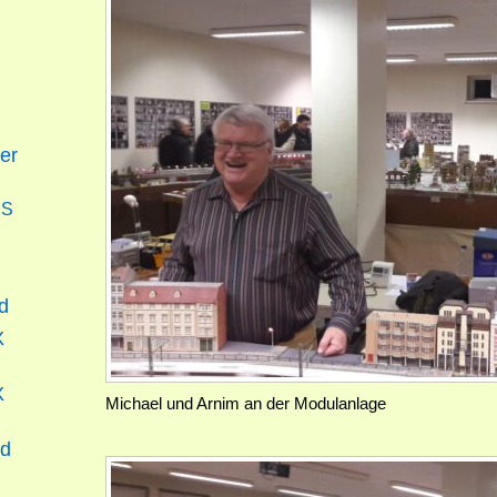
er
SS
d
X
X
Michael und Arnim an der Modulanlage
nd