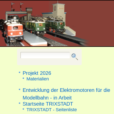
Projekt 2026
Materialien
Entwicklung der Elektromotoren für die
Modellbahn - in Arbeit
Startseite TRIXSTADT
TRIXSTADT - Seitenliste