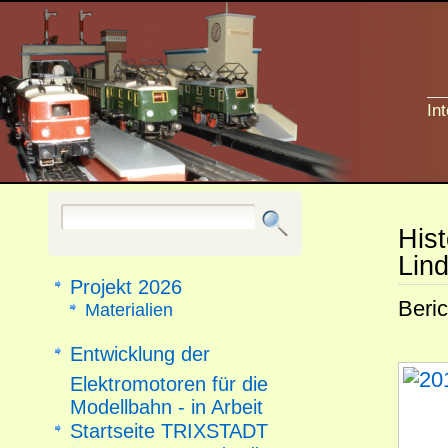
In
His
Lin
Projekt 2026
Beric
Materialien
Entwicklung der
Elektromotoren für die
Modellbahn - in Arbeit
Startseite TRIXSTADT