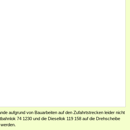
de aufgrund von Bauarbeiten auf den Zufahrtstrecken leider nicht
tbahnlok 74 1230 und die Diesellok 119 158 auf die Drehscheibe
t werden.