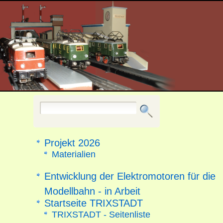
Projekt 2026
Materialien
Entwicklung der Elektromotoren für die
Modellbahn - in Arbeit
Startseite TRIXSTADT
TRIXSTADT - Seitenliste