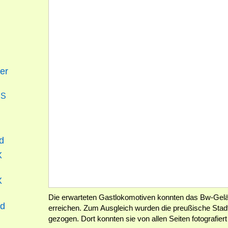
er
SS
d
X
X
Die erwarteten Gastlokomotiven konnten das Bw-Gelän
nd
erreichen. Zum Ausgleich wurden die preußische Stad
gezogen. Dort konnten sie von allen Seiten fotografier