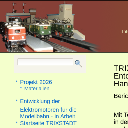
In
TRI
Ent
Projekt 2026
Han
Materialien
Beric
Entwicklung der
Elektromotoren für die
Mit T
Modellbahn - in Arbeit
in d
Startseite TRIXSTADT