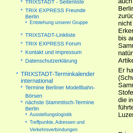
auch
TRIXSTADT - Seitenliste
Berli
TRIX EXPRESS Freunde
zurü
Berlin
Entstehung unserer Gruppe
nicht
Erken
TRIXSTADT-Linkliste
bis 
TRIX EXPRESS Forum
Samm
Kontakt und Impressum
natür
Artik
Datenschutzerklärung
Er h
TRIXSTADT-Terminkalender
(Sch
international
Samm
Termine Berliner Modellbahn-
Stofe
Börsen
die 
nächste Stammtisch-Termine
führ
Berlin
Luzer
Ausstellungslogistik
Treffpunkte, Adressen und
Verkehrsverbindungen