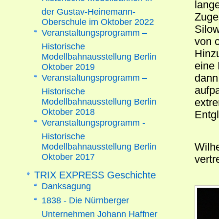
lang
der Gustav-Heinemann-
Zuge
Oberschule im Oktober 2022
Silo
Veranstaltungsprogramm –
von 
Historische
Hinz
Modellbahnausstellung Berlin
eine
Oktober 2019
dann
Veranstaltungsprogramm –
aufpa
Historische
Modellbahnausstellung Berlin
extr
Oktober 2018
Entg
Veranstaltungsprogramm -
Historische
Wilh
Modellbahnausstellung Berlin
Oktober 2017
vertr
TRIX EXPRESS Geschichte
Danksagung
1838 - Die Nürnberger
Unternehmen Johann Haffner