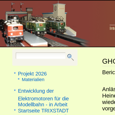
In
GHO
Beric
Projekt 2026
Materialien
Anläs
Entwicklung der
Hein
Elektromotoren für die
wied
Modellbahn - in Arbeit
vorge
Startseite TRIXSTADT