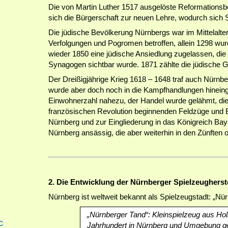
Die von Martin Luther 1517 ausgelöste Reformationsb
sich die Bürgerschaft zur neuen Lehre, wodurch sic
Die jüdische Bevölkerung Nürnbergs war im Mittelalt
Verfolgungen und Pogromen betroffen, allein 1298 wur
wieder 1850 eine jüdische Ansiedlung zugelassen, die 
Synagogen sichtbar wurde. 1871 zählte die jüdische G
Der Dreißigjährige Krieg 1618 – 1648 traf auch Nürnbe
wurde aber doch noch in die Kampfhandlungen hineing
Einwohnerzahl nahezu, der Handel wurde gelähmt, di
französischen Revolution beginnenden Feldzüge und 
Nürnberg und zur Eingliederung in das Königreich Bay
Nürnberg ansässig, die aber weiterhin in den Zünften o
2. Die Entwicklung der Nürnberger Spielzeugherste
Nürnberg ist weltweit bekannt als Spielzeugstadt: „Nür
„Nürnberger Tand“: Kleinspielzeug aus Hol
c
Jahrhundert in Nürnberg und Umgebung gef