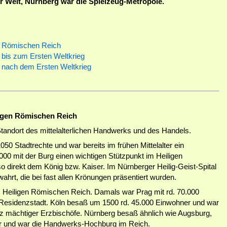
r Welt, Nürnberg war die Spielzeug-Metropole.
n Römischen Reich
r bis zum Ersten Weltkrieg
r nach dem Ersten Weltkrieg
igen Römischen Reich
 Standort des mittelalterlichen Handwerks und des Handels.
50 Stadtrechte und war bereits im frühen Mittelalter ein
00 mit der Burg einen wichtigen Stützpunkt im Heiligen
 direkt dem König bzw. Kaiser. Im Nürnberger Heilig-Geist-Spital
hrt, die bei fast allen Krönungen präsentiert wurden.
 Heiligen Römischen Reich. Damals war Prag mit rd. 70.000
e Residenzstadt. Köln besaß um 1500 rd. 45.000 Einwohner und war
itz mächtiger Erzbischöfe. Nürnberg besaß ähnlich wie Augsburg,
r und war die Handwerks-Hochburg im Reich.