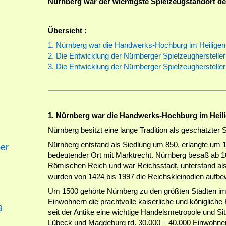
Nürnberg war der wichtigste Spielzeugstandort de
Übersicht :
1. Nürnberg war die Handwerks-Hochburg im Heilige
2. Die Entwicklung der Nürnberger Spielzeugherstelle
3. Die Entwicklung der Nürnberger Spielzeugherstelle
1. Nürnberg war die Handwerks-Hochburg im Heil
Nürnberg besitzt eine lange Tradition als geschätzter
Nürnberg entstand als Siedlung um 850, erlangte um 10
er
bedeutender Ort mit Marktrecht. Nürnberg besaß ab 10
Römischen Reich und war Reichsstadt, unterstand also
wurden von 1424 bis 1997 die Reichskleinodien aufbewa
Um 1500 gehörte Nürnberg zu den größten Städten im
Einwohnern die prachtvolle kaiserliche und königlich
9
seit der Antike eine wichtige Handelsmetropole und S
Lübeck und Magdeburg rd. 30.000 – 40.000 Einwohne