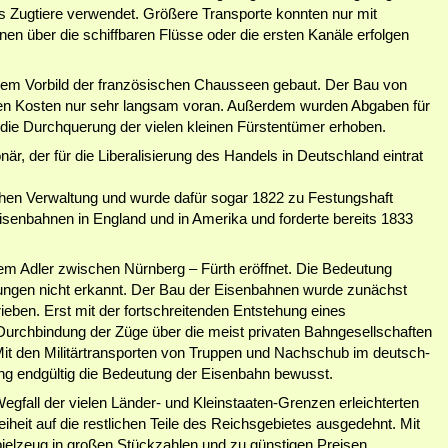
ls Zugtiere verwendet. Größere Transporte konnten nur mit
en über die schiffbaren Flüsse oder die ersten Kanäle erfolgen
dem Vorbild der französischen Chausseen gebaut. Der Bau von
en Kosten nur sehr langsam voran. Außerdem wurden Abgaben für
 die Durchquerung der vielen kleinen Fürstentümer erhoben.
är, der für die Liberalisierung des Handels in Deutschland eintrat
tschen Verwaltung und wurde dafür sogar 1822 zu Festungshaft
Eisenbahnen in England und in Amerika und forderte bereits 1833
em Adler zwischen Nürnberg – Fürth eröffnet. Die Bedeutung
ungen nicht erkannt. Der Bau der Eisenbahnen wurde zunächst
ieben. Erst mit der fortschreitenden Entstehung eines
rchbindung der Züge über die meist privaten Bahngesellschaften
Mit den Militärtransporten von Truppen und Nachschub im deutsch-
ng endgültig die Bedeutung der Eisenbahn bewusst.
fall der vielen Länder- und Kleinstaaten-Grenzen erleichterten
iheit auf die restlichen Teile des Reichsgebietes ausgedehnt. Mit
pielzeug in großen Stückzahlen und zu günstigen Preisen