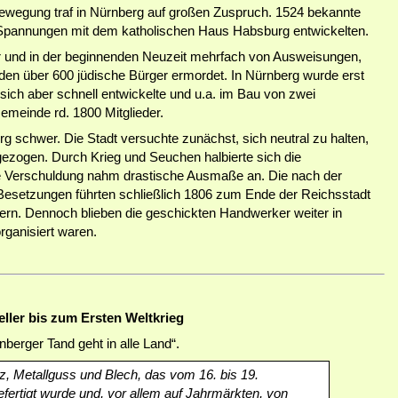
ewegung traf in Nürnberg auf großen Zuspruch. 1524 bekannte
h Spannungen mit dem katholischen Haus Habsburg entwickelten.
er und in der beginnenden Neuzeit mehrfach von Ausweisungen,
den über 600 jüdische Bürger ermordet. In Nürnberg wurde erst
sich aber schnell entwickelte und u.a. im Bau von zwei
emeinde rd. 1800 Mitglieder.
rg schwer. Die Stadt versuchte zunächst, sich neutral zu halten,
ezogen. Durch Krieg und Seuchen halbierte sich die
e Verschuldung nahm drastische Ausmaße an. Die nach der
Besetzungen führten schließlich 1806 zum Ende der Reichsstadt
ern. Dennoch blieben die geschickten Handwerker weiter in
rganisiert waren.
ller bis zum Ersten Weltkrieg
nberger Tand geht in alle Land“.
z, Metallguss und Blech, das vom 16. bis 19.
ertigt wurde und, vor allem auf Jahrmärkten, von