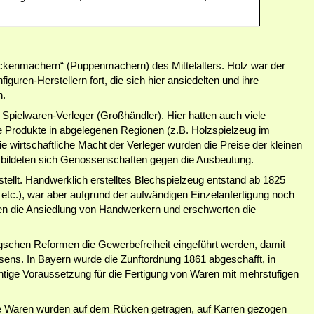
Dockenmachern“ (Puppenmachern) des Mittelalters. Holz war der
iguren-Herstellern fort, die sich hier ansiedelten und ihre
n.
Spielwaren-Verleger (Großhändler). Hier hatten auch viele
lte Produkte in abgelegenen Regionen (z.B. Holzspielzeug im
ie wirtschaftliche Macht der Verleger wurden die Preise der kleinen
ät bildeten sich Genossenschaften gegen die Ausbeutung.
ellt. Handwerklich erstelltes Blechspielzeug entstand ab 1825
etc.), war aber aufgrund der aufwändigen Einzelanfertigung noch
ngen die Ansiedlung von Handwerkern und erschwerten die
schen Reformen die Gewerbefreiheit eingeführt werden, damit
wesens. In Bayern wurde die Zunftordnung 1861 abgeschafft, in
htige Voraussetzung für die Fertigung von Waren mit mehrstufigen
 Waren wurden auf dem Rücken getragen, auf Karren gezogen