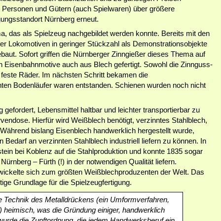
on Personen und Gütern (auch Spielwaren) über größere
gungsstandort Nürnberg erneut.
, das als Spielzeug nachgebildet werden konnte. Bereits mit den
r Lokomotiven in geringer Stückzahl als Demonstrationsobjekte
aut. Sofort griffen die Nürnberger Zinngießer dieses Thema auf
Eisenbahnmotive auch aus Blech gefertigt. Sowohl die Zinnguss-
feste Räder. Im nächsten Schritt bekamen die
ten Bodenläufer waren entstanden. Schienen wurden noch nicht
efordert, Lebensmittel haltbar und leichter transportierbar zu
vendose. Hierfür wird Weißblech benötigt, verzinntes Stahlblech,
. Während bislang Eisenblech handwerklich hergestellt wurde,
darf an verzinnten Stahlblech industriell liefern zu können. In
stein bei Koblenz auf die Stahlproduktion und konnte 1835 sogar
ürnberg – Fürth (!) in der notwendigen Qualität liefern.
twickelte sich zum größten Weißblechproduzenten der Welt. Das
tige Grundlage für die Spielzeugfertigung.
e Technik des Metalldrückens (ein Umformverfahren,
) heimisch, was die Gründung einiger, handwerklich
1 wurde die Zunftordnung, die jedem Handwerksberuf ein