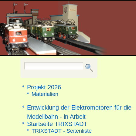
Projekt 2026
Materialien
Entwicklung der Elektromotoren für die
Modellbahn - in Arbeit
Startseite TRIXSTADT
TRIXSTADT - Seitenliste