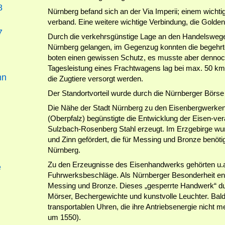
8
Nürnberg befand sich an der Via Imperii; einem wichti
verband. Eine weitere wichtige Verbindung, die Golde
7
Durch die verkehrsgünstige Lage an den Handelswege
Nürnberg gelangen, im Gegenzug konnten die begehrt
boten einen gewissen Schutz, es musste aber dennoc
Tagesleistung eines Frachtwagens lag bei max. 50 km
nn
die Zugtiere versorgt werden.
Der Standortvorteil wurde durch die Nürnberger Börse
Die Nähe der Stadt Nürnberg zu den Eisenbergwerke
(Oberpfalz) begünstigte die Entwicklung der Eisen-ve
Sulzbach-Rosenberg Stahl erzeugt. Im Erzgebirge wurd
und Zinn gefördert, die für Messing und Bronze benö
Nürnberg.
Zu den Erzeugnisse des Eisenhandwerks gehörten u.
e
Fuhrwerksbeschläge. Als Nürnberger Besonderheit en
Messing und Bronze. Dieses „gesperrte Handwerk“ durf
Mörser, Bechergewichte und kunstvolle Leuchter. Bal
transportablen Uhren, die ihre Antriebsenergie nicht
um 1550).