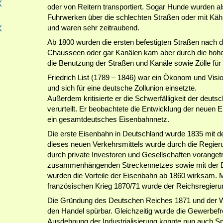
X
oder von Reitern transportiert. Sogar Hunde wurden a
Fuhrwerken über die schlechten Straßen oder mit Kähn
X
und waren sehr zeitraubend.
Ab 1800 wurden die ersten befestigten Straßen nach 
-
Chausseen oder gar Kanälen kam aber durch die hoh
die Benutzung der Straßen und Kanäle sowie Zölle für
Friedrich List (1789 – 1846) war ein Ökonom und Vision
und sich für eine deutsche Zollunion einsetzte.
Außerdem kritisierte er die Schwerfälligkeit der deu
verurteilt. Er beobachtete die Entwicklung der neuen 
ein gesamtdeutsches Eisenbahnnetz.
Die erste Eisenbahn in Deutschland wurde 1835 mit d
dieses neuen Verkehrsmittels wurde durch die Regier
durch private Investoren und Gesellschaften vorangetr
zusammenhängenden Streckennetzes sowie mit der Du
wurden die Vorteile der Eisenbahn ab 1860 wirksam. 
französischen Krieg 1870/71 wurde der Reichsregieru
Die Gründung des Deutschen Reiches 1871 und der Weg
den Handel spürbar. Gleichzeitig wurde die Gewerbefre
Ausdehnung der Industrialisierung konnte nun auch S