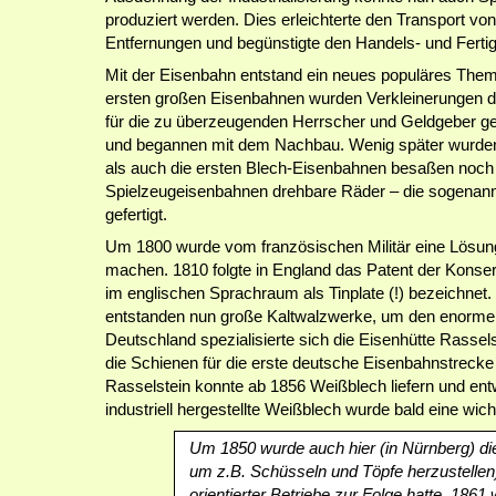
produziert werden. Dies erleichterte den Transport v
Entfernungen und begünstigte den Handels- und Ferti
Mit der Eisenbahn entstand ein neues populäres Thema
ersten großen Eisenbahnen wurden Verkleinerungen de
für die zu überzeugenden Herrscher und Geldgeber geb
und begannen mit dem Nachbau. Wenig später wurden 
als auch die ersten Blech-Eisenbahnen besaßen noch 
Spielzeugeisenbahnen drehbare Räder – die sogenann
gefertigt.
Um 1800 wurde vom französischen Militär eine Lösung g
machen. 1810 folgte in England das Patent der Konser
im englischen Sprachraum als Tinplate (!) bezeichnet
entstanden nun große Kaltwalzwerke, um den enormen Be
Deutschland spezialisierte sich die Eisenhütte Rassel
die Schienen für die erste deutsche Eisenbahnstrecke N
Rasselstein konnte ab 1856 Weißblech liefern und en
industriell hergestellte Weißblech wurde bald eine wich
Um 1850 wurde auch hier (in Nürnberg) di
um z.B. Schüsseln und Töpfe herzustellen
orientierter Betriebe zur Folge hatte. 186