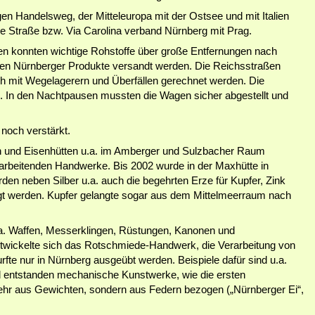
gen Handelsweg, der Mitteleuropa mit der Ostsee und mit Italien
ne Straße bzw. Via Carolina verband Nürnberg mit Prag.
n konnten wichtige Rohstoffe über große Entfernungen nach
en Nürnberger Produkte versandt werden. Die Reichsstraßen
h mit Wegelagerern und Überfällen gerechnet werden. Die
. In den Nachtpausen mussten die Wagen sicher abgestellt und
 noch verstärkt.
n und Eisenhütten u.a. im Amberger und Sulzbacher Raum
rarbeitenden Handwerke. Bis 2002 wurde in der Maxhütte in
en neben Silber u.a. auch die begehrten Erze für Kupfer, Zink
tigt werden. Kupfer gelangte sogar aus dem Mittelmeerraum nach
a. Waffen, Messerklingen, Rüstungen, Kanonen und
twickelte sich das Rotschmiede-Handwerk, die Verarbeitung von
te nur in Nürnberg ausgeübt werden. Beispiele dafür sind u.a.
d entstanden mechanische Kunstwerke, wie die ersten
 mehr aus Gewichten, sondern aus Federn bezogen („Nürnberger Ei“,