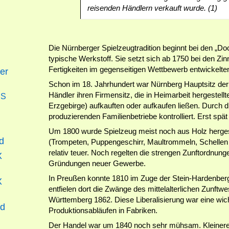
reisenden Händlern verkauft wurde. (1)
Die Nürnberger Spielzeugtradition beginnt bei den „
typische Werkstoff. Sie setzt sich ab 1750 bei den Zinnf
Fertigkeiten im gegenseitigen Wettbewerb entwickelte
er
Schon im 18. Jahrhundert war Nürnberg Hauptsitz der 
Händler ihren Firmensitz, die in Heimarbeit hergestel
SS
Erzgebirge) aufkauften oder aufkaufen ließen. Durch d
produzierenden Familienbetriebe kontrolliert. Erst sp
Um 1800 wurde Spielzeug meist noch aus Holz hergest
d
(Trompeten, Puppengeschirr, Maultrommeln, Schellen 
relativ teuer. Noch regelten die strengen Zunftordnu
X
Gründungen neuer Gewerbe.
In Preußen konnte 1810 im Zuge der Stein-Hardenberg
X
entfielen dort die Zwänge des mittelalterlichen Zunft
Württemberg 1862. Diese Liberalisierung war eine wic
nd
Produktionsabläufen in Fabriken.
Der Handel war um 1840 noch sehr mühsam. Kleinere